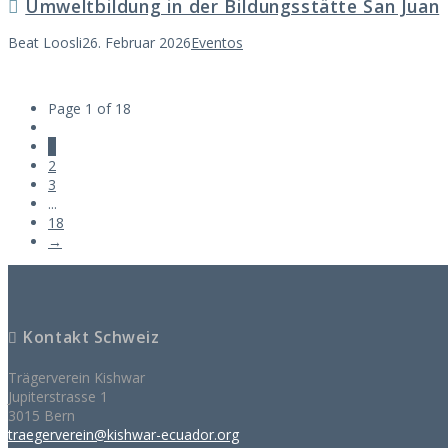
Umweltbildung in der Bildungsstätte San Juan
Beat Loosli
26. Februar 2026
Eventos
Page 1 of 18
1
2
3
...
18
→
Kontakt Schweiz
Trägerverein Kishwar
Jupiterstrasse 1
3015 Bern
traegerverein@kishwar-ecuador.org