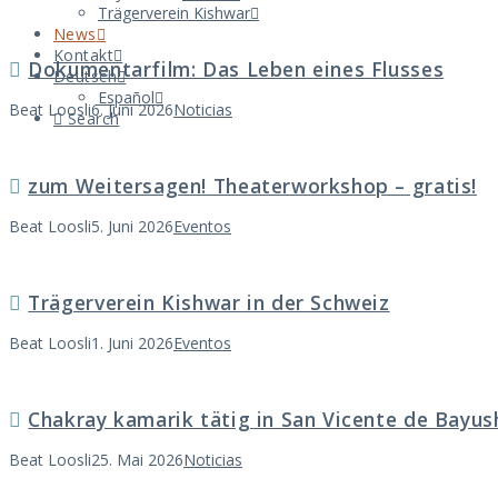
Trägerverein Kishwar
News
Kontakt
Dokumentarfilm: Das Leben eines Flusses
Deutsch
Español
Beat Loosli
6. Juni 2026
Noticias
Search
zum Weitersagen! Theaterworkshop – gratis!
Beat Loosli
5. Juni 2026
Eventos
Trägerverein Kishwar in der Schweiz
Beat Loosli
1. Juni 2026
Eventos
Chakray kamarik tätig in San Vicente de Bayus
Beat Loosli
25. Mai 2026
Noticias