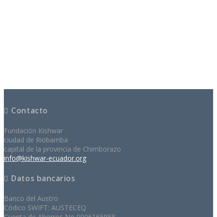
Contacto
Fundación Kishwar
ciudad de Riobamba
capital de la provincia de Chimborazo
info@kishwar-ecuador.org
Datos bancarios
Banco del Austro
Códico SWIFT: AUSTECEQ
Cuenta de Ahorros No 0006165958