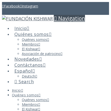
Facebook
Instagram
Navigation
Inicio
Quiénes somos
Quiénes somos
Miembros
El Kishwar
Asociación de patrocino
Novedades
Contáctanos
Español
Deutsch
Search
Inicio
Quiénes somos
Quiénes somos
Miembros
El Kishwar