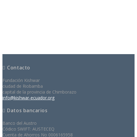
Contacto
Fundación Kishwar
ciudad de Riobamba
capital de la provincia de Chimborazo
info@kishwar-ecuador.org
Datos bancarios
Banco del Austro
Códico SWIFT: AUSTECEQ
Cuenta de Ahorros No 0006165958