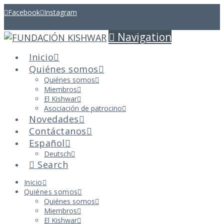
Facebook
Instagram
Navigation
Inicio
Quiénes somos
Quiénes somos
Miembros
El Kishwar
Asociación de patrocino
Novedades
Contáctanos
Español
Deutsch
Search
Inicio
Quiénes somos
Quiénes somos
Miembros
El Kishwar