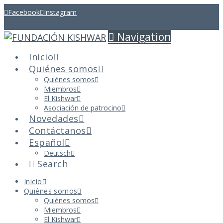
Facebook
Instagram
Navigation
Inicio
Quiénes somos
Quiénes somos
Miembros
El Kishwar
Asociación de patrocino
Novedades
Contáctanos
Español
Deutsch
Search
Inicio
Quiénes somos
Quiénes somos
Miembros
El Kishwar