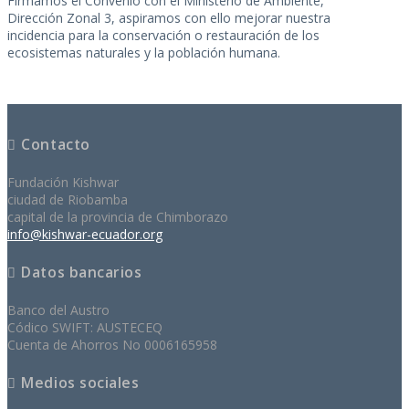
Firmamos el Convenio con el Ministerio de Ambiente,
Dirección Zonal 3, aspiramos con ello mejorar nuestra
incidencia para la conservación o restauración de los
ecosistemas naturales y la población humana.
Contacto
Fundación Kishwar
ciudad de Riobamba
capital de la provincia de Chimborazo
info@kishwar-ecuador.org
Datos bancarios
Banco del Austro
Códico SWIFT: AUSTECEQ
Cuenta de Ahorros No 0006165958
Medios sociales