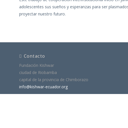
adolescentes sus sueños y esperanzas para ser plasmados 
proyectar nuestro futuro.
Contacto
Fundación Kishwar
ciudad de Riobamba
capital de la provincia de Chimborazo
info@kishwar-ecuador.org