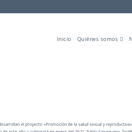
Inicio
Quiénes somos
sarrollan el proyecto «Promoción de la salud sexual y reproductiva», 
io de este año y culminará en enero del 2021. Pablo Sanaguano, facilita