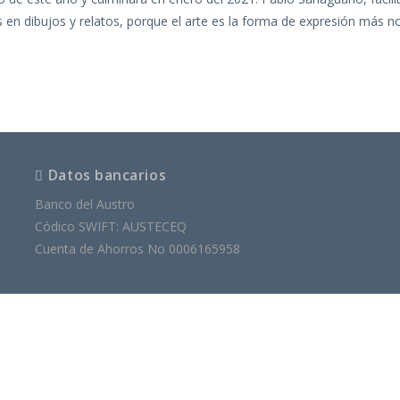
en dibujos y relatos, porque el arte es la forma de expresión más n
Datos bancarios
Banco del Austro
Códico SWIFT: AUSTECEQ
Cuenta de Ahorros No 0006165958